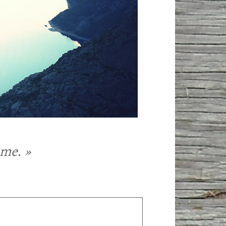
ême. »