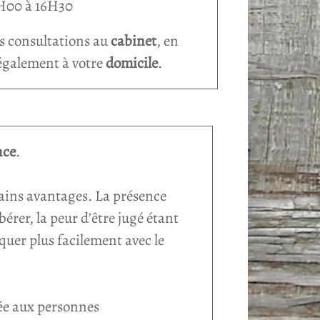
8H00 à 16H30
s consultations au
cabinet
, en
également à votre
domicile
.
nce
.
tains avantages. La présence
érer, la peur d’être jugé étant
quer plus facilement avec le
uée aux personnes